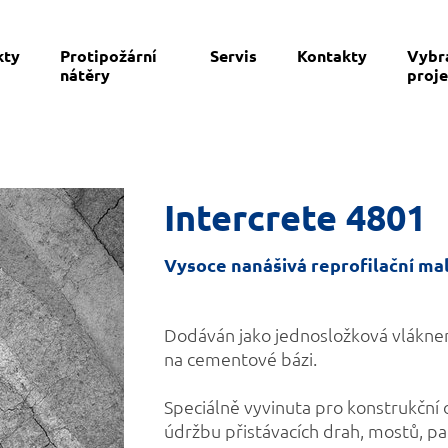
kty
Protipožární
Servis
Kontakty
Vybr
nátěry
proje
Intercrete 4801
Vysoce nanášivá reprofilační ma
Dodáván jako jednosložková vláknem
na cementové bázi.
Speciálně vyvinuta pro konstrukční 
údržbu přistávacích drah, mostů, pa