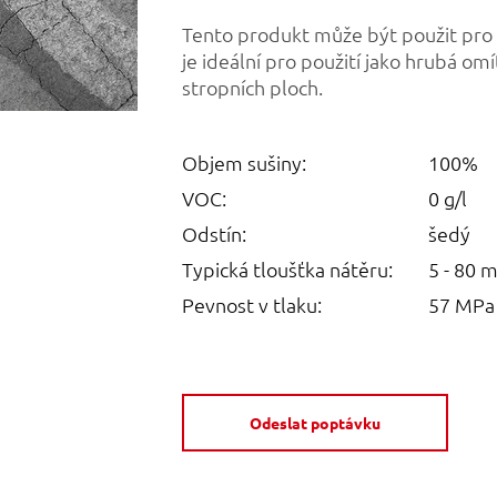
Tento produkt může být použit pro
je ideální pro použití jako hrubá omí
stropních ploch.
Objem sušiny:
100%
VOC:
0 g/l
Odstín:
šedý
Typická tloušťka nátěru:
5 - 80 
Pevnost v tlaku:
57 MPa 
Odeslat poptávku