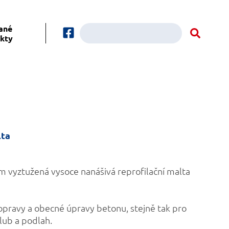
ané
kty
lta
 vyztužená vysoce nanášivá reprofilační malta
opravy a obecné úpravy betonu, stejně tak pro
lub a podlah.