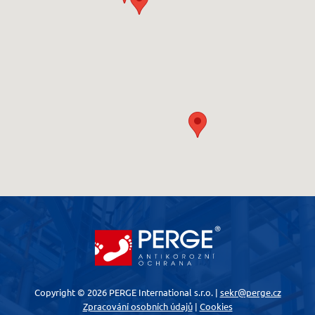
Copyright © 2026 PERGE International s.r.o. |
sekr@perge.cz
Zpracování osobních údajů
|
Cookies