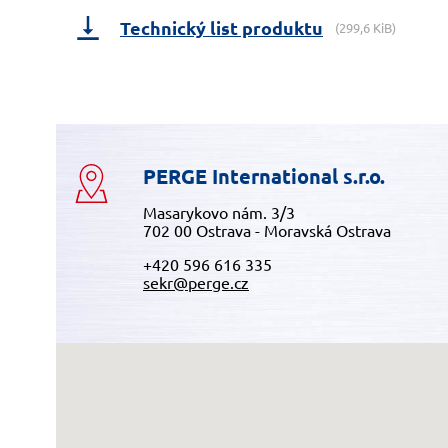
Technický list produktu
(299,6 KiB)
PERGE International s.r.o.
Masarykovo nám. 3/3
702 00 Ostrava - Moravská Ostrava
+420 596 616 335
sekr@perge.cz