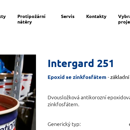
kty
Protipožární
Servis
Kontakty
Vybr
nátěry
proje
Intergard 251
Epoxid se zinkfosfátem
- základní
Dvousložková antikorozní epoxidov
zinkfosfátem.
Generický typ: