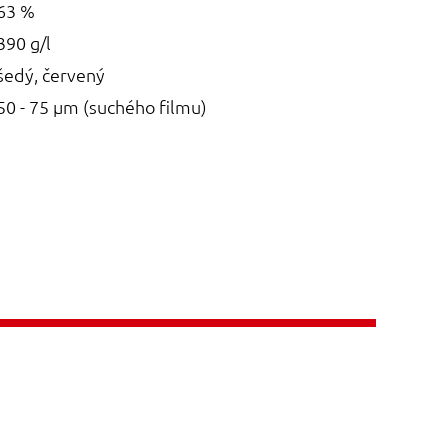
63 %
390 g/l
šedý, červený
50 - 75 µm (suchého filmu)