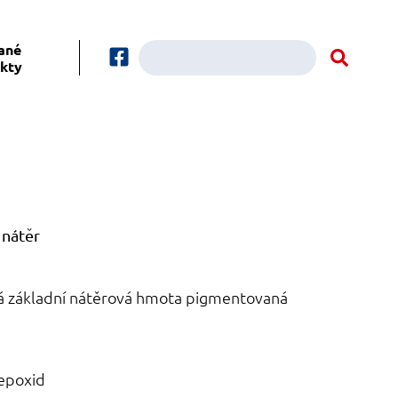
ané
kty
 nátěr
á základní nátěrová hmota pigmentovaná
epoxid