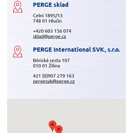
PERGE sklad
Celní 1895/13
748 01 Hlučín
+420 603 156 074
sklad@perge.cz
PERGE International SVK, s.r.o.
Bôrická cesta 107
010 01 Žilina
421 (0)907 279 163
pergesvk@perge.cz