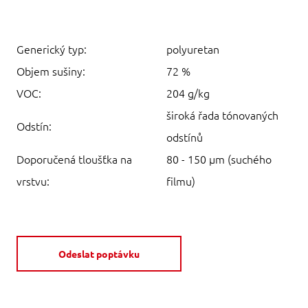
Generický typ:
polyuretan
Objem sušiny:
72 %
VOC:
204 g/kg
široká řada tónovaných
Odstín:
odstínů
Doporučená tloušťka na
80 - 150 µm (suchého
vrstvu:
filmu)
Odeslat poptávku