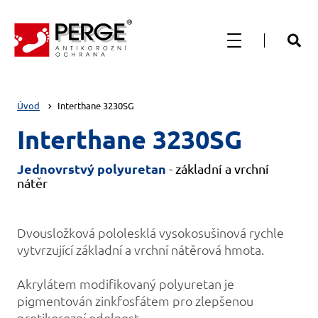
Úvod
Interthane 3230SG
Interthane 3230SG
Jednovrstvý polyuretan
- základní a vrchní
nátěr
Dvousložková pololesklá vysokosušinová rychle
vytvrzující základní a vrchní nátěrová hmota.
Akrylátem modifikovaný polyuretan je
pigmentován zinkfosfátem pro zlepšenou
protikorozní odolnost.