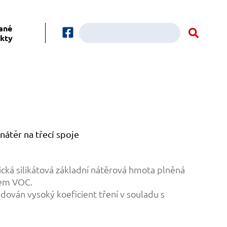
ané
kty
 nátěr na třecí spoje
cká silikátová základní nátěrová hmota plněná
hem VOC.
dován vysoký koeficient tření v souladu s