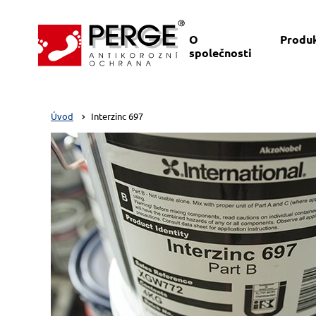
O
Produ
společnosti
Úvod
Interzinc 697