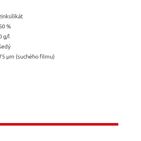
zinksilikát
60 %
0 g/l
šedý
75 µm (suchého filmu)