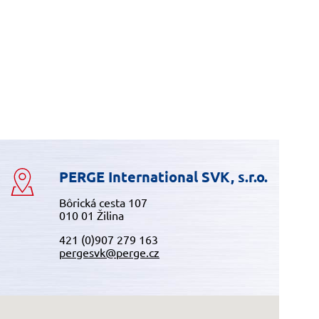
PERGE International SVK, s.r.o.
Bôrická cesta 107
010 01 Žilina
421 (0)907 279 163
pergesvk@perge.cz