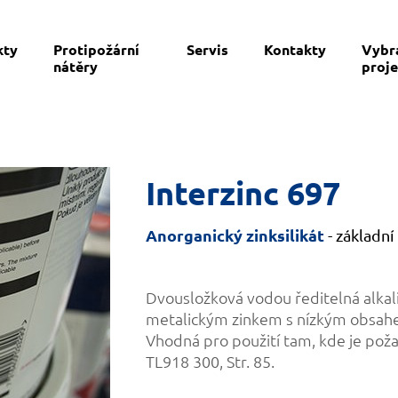
kty
Protipožární
Servis
Kontakty
Vybr
nátěry
proje
Interzinc 697
Anorganický zinksilikát
- základní
Dvousložková vodou ředitelná alkali
metalickým zinkem s nízkým obsa
Vhodná pro použití tam, kde je poža
TL918 300, Str. 85.