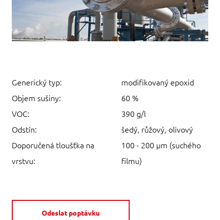
Generický typ:
modifikovaný epoxid
Objem sušiny:
60 %
VOC:
390 g/l
Odstín:
šedý, růžový, olivový
Doporučená tloušťka na
100 - 200 µm (suchého
vrstvu:
filmu)
Odeslat poptávku