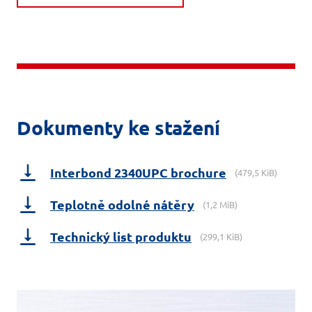
Dokumenty ke stažení
Interbond 2340UPC brochure
(479,5 KiB)
Teplotně odolné nátěry
(1,2 MiB)
Technický list produktu
(299,1 KiB)