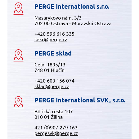
PERGE International s.r.o.
Masarykovo nám. 3/3
702 00 Ostrava - Moravská Ostrava
+420 596 616 335
sekr@perge.cz
PERGE sklad
Celní 1895/13
748 01 Hlučín
+420 603 156 074
sklad@perge.cz
PERGE International SVK, s.r.o.
Bôrická cesta 107
010 01 Žilina
421 (0)907 279 163
pergesvk@perge.cz