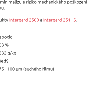
 minimalizuje riziko mechanického poškození
bu.
dukty
Intergard 2509
a
Intergard 251HS
.
epoxid
63 %
232 g/kg
šedý
75 - 100 µm (suchého filmu)