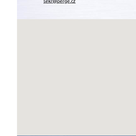
sekr@perge.cz