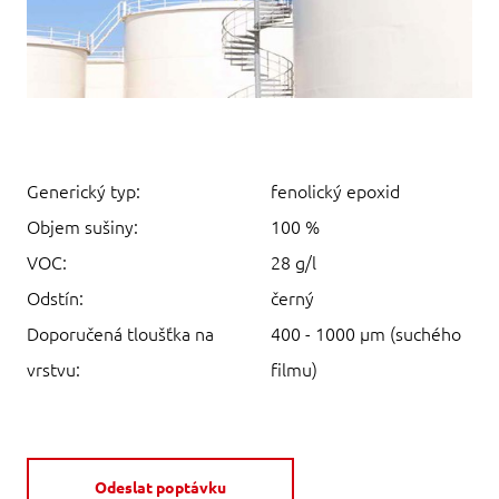
Generický typ:
fenolický epoxid
Objem sušiny:
100 %
VOC:
28 g/l
Odstín:
černý
Doporučená tloušťka na
400 - 1000 µm (suchého
vrstvu:
filmu)
Odeslat poptávku