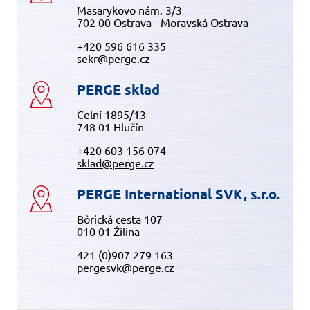
Masarykovo nám. 3/3
702 00 Ostrava - Moravská Ostrava
+420 596 616 335
sekr@perge.cz
PERGE sklad
Celní 1895/13
748 01 Hlučín
+420 603 156 074
sklad@perge.cz
PERGE International SVK, s.r.o.
Bôrická cesta 107
010 01 Žilina
421 (0)907 279 163
pergesvk@perge.cz