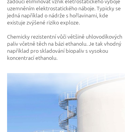
žádoucí eliminovat vznik eletrostatického výboje
uzemněním elektrostatického náboje. Typicky se
jedná například o nádrže s hořlavinami, kde
existuje zvýšené riziko exploze.
Chemicky rezistentní vůči většině uhlovodíkových
paliv včetně těch na bázi ethanolu. Je tak vhodný
například pro skladování biopaliv s vysokou
koncentrací ethanolu.