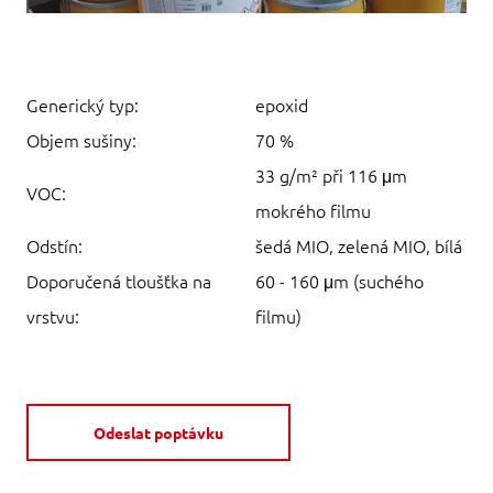
Generický typ:
epoxid
Objem sušiny:
70 %
33 g/m² při 116 μm
VOC:
mokrého filmu
Odstín:
šedá MIO, zelená MIO, bílá
Doporučená tloušťka na
60 - 160 μm (suchého
vrstvu:
filmu)
Odeslat poptávku