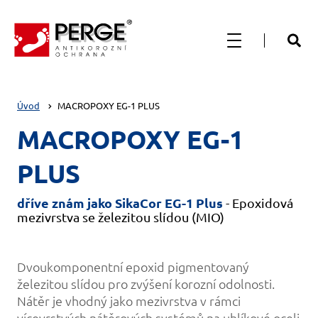
Úvod
MACROPOXY EG-1 PLUS
MACROPOXY EG-1
PLUS
dříve znám jako SikaCor EG-1 Plus
- Epoxidová
mezivrstva se železitou slídou (MIO)
Dvoukomponentní epoxid pigmentovaný
železitou slídou pro zvýšení korozní odolnosti.
Nátěr je vhodný jako mezivrstva v rámci
vícevrstvých nátěrových systémů na uhlíkové oceli